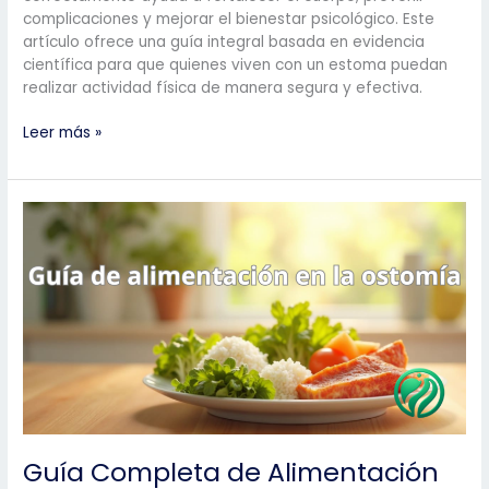
complicaciones y mejorar el bienestar psicológico. Este
artículo ofrece una guía integral basada en evidencia
científica para que quienes viven con un estoma puedan
realizar actividad física de manera segura y efectiva.
Adaptación
Leer más »
del
Ejercicio
Físico
para
Personas
con
Ostomía:
Guía
Integral
basada
en
Evidencia
Guía Completa de Alimentación