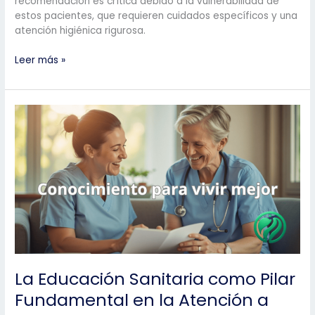
recomendación es crítica debido a la vulnerabilidad de
estos pacientes, que requieren cuidados específicos y una
atención higiénica rigurosa.
Lo
Leer más »
que
nadie
te
dijo
sobre
poner
objetos
en
la
cama
de
un
paciente
ostomizado
La Educación Sanitaria como Pilar
Fundamental en la Atención a