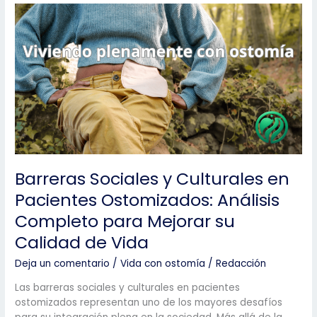
Alimentación
para
Personas
con
Ostomía:
Recomendaciones
Basadas
en
Evidencia
Barreras Sociales y Culturales en
Pacientes Ostomizados: Análisis
Completo para Mejorar su
Calidad de Vida
Deja un comentario
/
Vida con ostomía
/
Redacción
Las barreras sociales y culturales en pacientes
ostomizados representan uno de los mayores desafíos