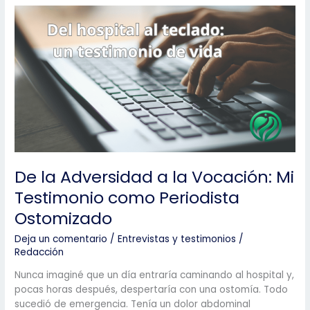
Paciente
Ostomizado
2025:
Conciencia,
Tecnología
y
Apoyo
para
una
Vida
Plena
De la Adversidad a la Vocación: Mi
Testimonio como Periodista
Ostomizado
Deja un comentario
/
Entrevistas y testimonios
/
Redacción
Nunca imaginé que un día entraría caminando al hospital y,
pocas horas después, despertaría con una ostomía. Todo
sucedió de emergencia. Tenía un dolor abdominal