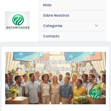
Ir
Inicio
al
contenido
Sobre Nosotros
Alternar
Categorías
menú
Contacto