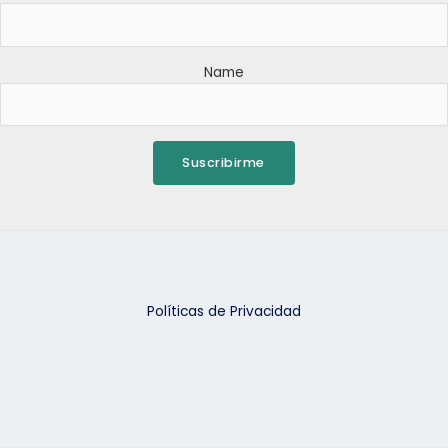
y
sus
Familias
Name
Suscribirme
Políticas de Privacidad