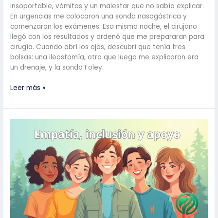
insoportable, vómitos y un malestar que no sabía explicar.
En urgencias me colocaron una sonda nasogástrica y
comenzaron los exámenes. Esa misma noche, el cirujano
llegó con los resultados y ordenó que me prepararan para
cirugía. Cuando abrí los ojos, descubrí que tenía tres
bolsas: una ileostomía, otra que luego me explicaron era
un drenaje, y la sonda Foley.
De
Leer más »
la
Adversidad
a
la
Vocación:
Mi
Testimonio
como
Periodista
Ostomizado