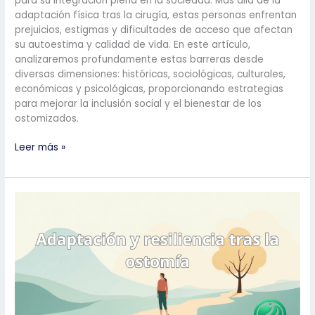
para su integración plena en la sociedad. Más allá de la
adaptación física tras la cirugía, estas personas enfrentan
prejuicios, estigmas y dificultades de acceso que afectan
su autoestima y calidad de vida. En este artículo,
analizaremos profundamente estas barreras desde
diversas dimensiones: históricas, sociológicas, culturales,
económicas y psicológicas, proporcionando estrategias
para mejorar la inclusión social y el bienestar de los
ostomizados.
Barreras
Leer más »
Sociales
y
Culturales
en
Pacientes
Ostomizados:
Análisis
Completo
para
Mejorar
su