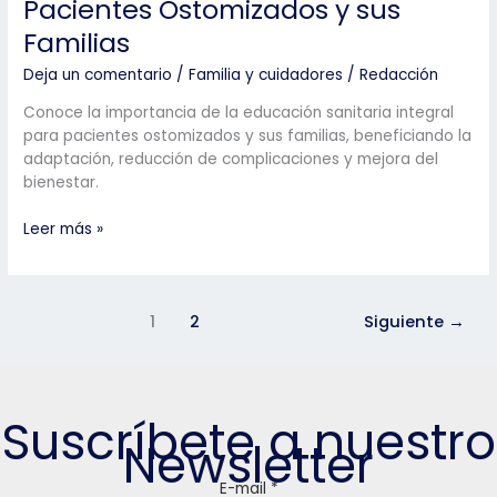
Pacientes Ostomizados y sus
Familias
Deja un comentario
/
Familia y cuidadores
/
Redacción
Conoce la importancia de la educación sanitaria integral
para pacientes ostomizados y sus familias, beneficiando la
adaptación, reducción de complicaciones y mejora del
bienestar.
La
Leer más »
Educación
Sanitaria
como
Pilar
1
2
Siguiente
→
Fundamental
en
la
Atención
Suscríbete a nuestro
a
Newsletter
Pacientes
Ostomizados
E-mail
*