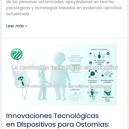
de las personas ostomizadas, apoyándonos en teorías
psicológicas y estrategias basadas en evidencia científica
actualizada.
Apoyo
Leer más »
Psicológico
en
la
Adaptación
del
Paciente
Ostomizado:
Conceptos
Clave
y
Estrategias
Efectivas
Innovaciones Tecnológicas
en Dispositivos para Ostomías: